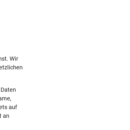
st. Wir
etzlichen
 Daten
Name,
ets auf
t an