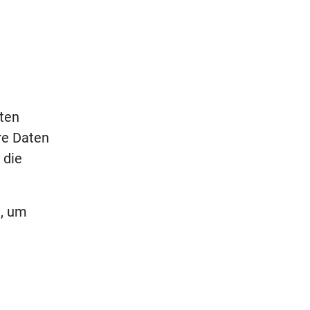
ten
re Daten
 die
t, um