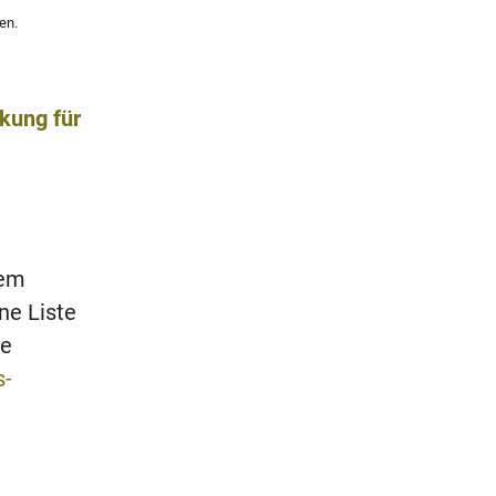
en.
rkung für
dem
ne Liste
ie
s-