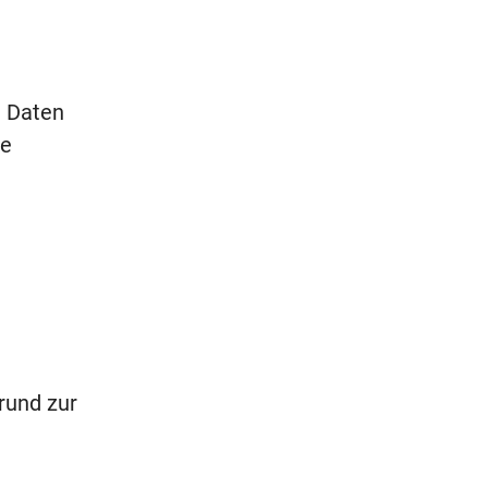
n Daten
re
rund zur